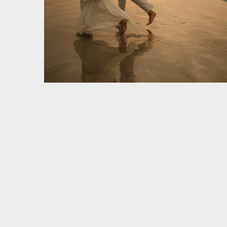
Pré Wedding Ana e Hassan
WEDDING
206
0