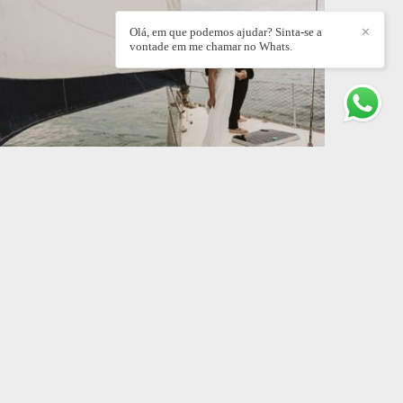
Olá, em que podemos ajudar? Sinta-se a
✕
vontade em me chamar no Whats.
Pre Wedding Cadú e Elisa
PRE WEDDING
8
0