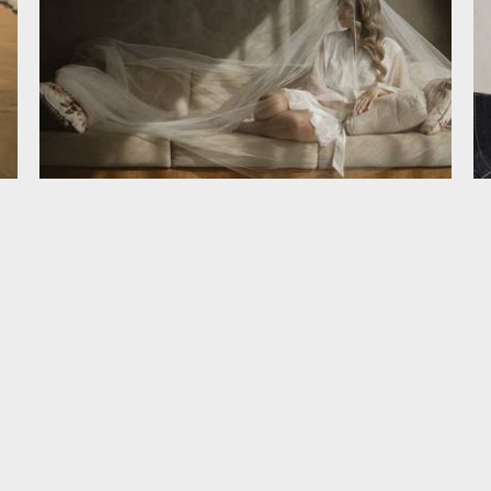
Wedding Amanda e Bruno
WEDDING
262
0
VEJA MAIS